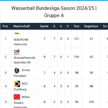
Wasserball Bundesliga-Saison 2024/25 |
Gruppe A
Pos.
Mannschaft
Spiele
S
U
V
Tore
Gegentore
Tor 
1
7
7
0
0
121
41
WASPO98
Hannover
2
8
7
0
1
136
62
Wasserfreunde
Spandau 04
Orcas
3
7
4
0
3
98
90
Potsdam
ASC
4
8
4
0
4
93
88
Duisburg
White
5
8
3
0
5
96
105
Sharks
Hannover