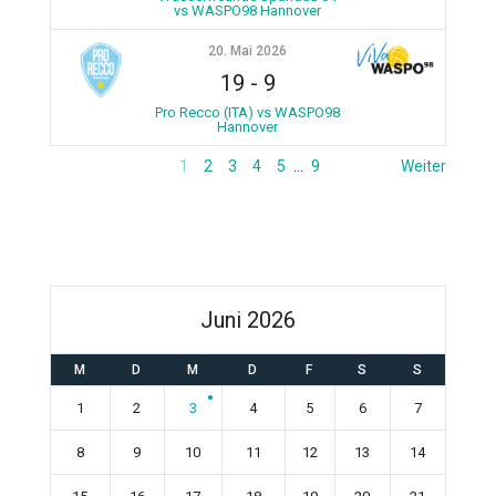
vs WASPO98 Hannover
20. Mai 2026
19
-
9
Pro Recco (ITA) vs WASPO98
Hannover
1
2
3
4
5
…
9
Weiter
Juni 2026
M
D
M
D
F
S
S
1
2
3
4
5
6
7
8
9
10
11
12
13
14