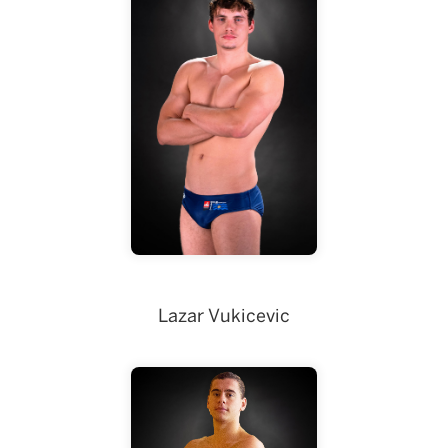
Küppers
Lukas
Lazar Vukicevic