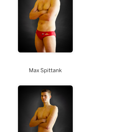
Burg
Sam van den
Max Spittank
Max Spittank