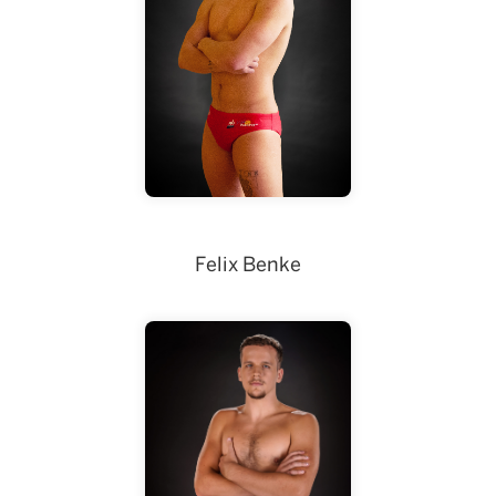
Vukicevic
Lazar
Felix Benke
Felix Benke