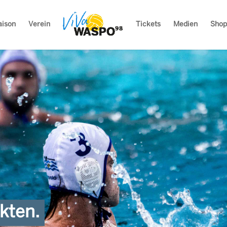
aison
Verein
Tickets
Medien
Shop
akten.