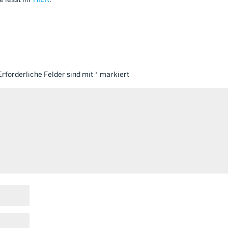
 lesst ihr
HIER
.
Erforderliche Felder sind mit
*
markiert