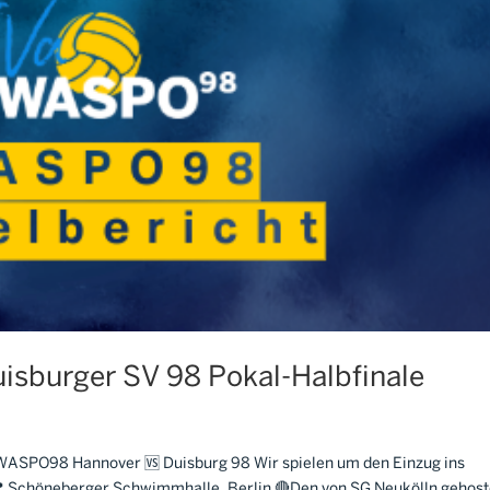
sburger SV 98 Pokal-Halbfinale
️ WASPO98 Hannover 🆚 Duisburg 98 Wir spielen um den Einzug ins
r 📍 Schöneberger Schwimmhalle, Berlin 🔴Den von SG Neukölln gehos