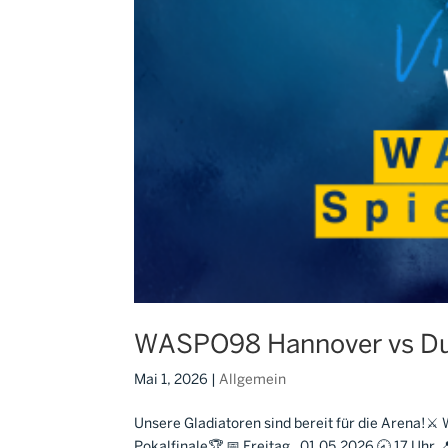
WASPO98 Hannover vs Dui
Mai 1, 2026
|
Allgemein
Unsere Gladiatoren sind bereit für die Arena!⚔
Pokalfinale🏆 📅 Freitag , 01.05.2026 🕣 17 Uh