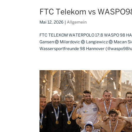
FTC Telekom vs WASPO98
Mai 12, 2026
|
Allgemein
FTC TELEKOM WATERPOLO 17:8 WASPO 98 HANNOVER 
Gansen 🏐 Milardovic 🏐 Langiewicz 🏐 Macan Sie
Wassersportfreunde 98 Hannover (@waspo98hann