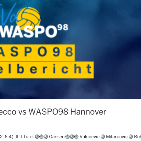
Recco vs WASPO98 Hannover
6:4) 🤽🏼‍♂️ Tore: 🏐🏐🏐 Gansen 🏐🏐🏐 Vukicevic 🏐 Milardovic 🏐 Bu