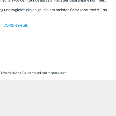
Mannschaft vor dem Bundesligastart aus der Quarantäne kommen.
ng und zugleich diejenige, die am meisten Geist voraussetzt“, so
um
COVID-19-Fall.
Erforderliche Felder sind mit
*
markiert