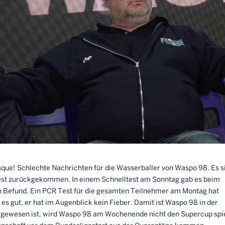
ue! Schlechte Nachrichten für die Wasserballer von Waspo 98. Es s
apest zurückgekommen. In einem Schnelltest am Sonntag gab es beim
en Befund. Ein PCR Test für die gesamten Teilnehmer am Montag hat
es gut, er hat im Augenblick kein Fieber. Damit ist Waspo 98 in der
 gewesen ist, wird Waspo 98 am Wochenende nicht den Supercup spi