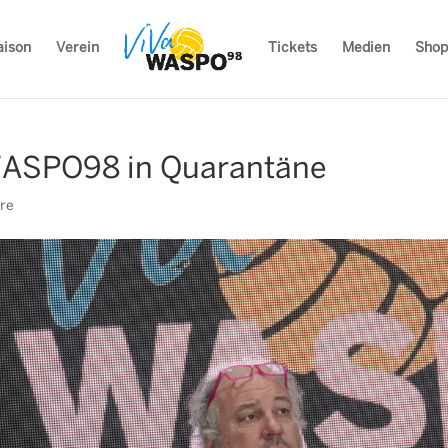
aison
Verein
Tickets
Medien
Shop
 WASPO98 in Quarantäne
re