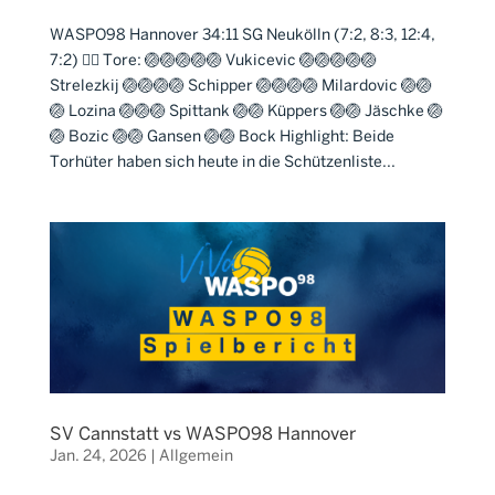
WASPO98 Hannover 34:11 SG Neukölln (7:2, 8:3, 12:4,
7:2) 🤽‍♂️ Tore: 🏐🏐🏐🏐🏐 Vukicevic 🏐🏐🏐🏐🏐
Strelezkij 🏐🏐🏐🏐 Schipper 🏐🏐🏐🏐 Milardovic 🏐🏐
🏐 Lozina 🏐🏐🏐 Spittank 🏐🏐 Küppers 🏐🏐 Jäschke 🏐
🏐 Bozic 🏐🏐 Gansen 🏐🏐 Bock Highlight: Beide
Torhüter haben sich heute in die Schützenliste...
SV Cannstatt vs WASPO98 Hannover
Jan. 24, 2026
|
Allgemein