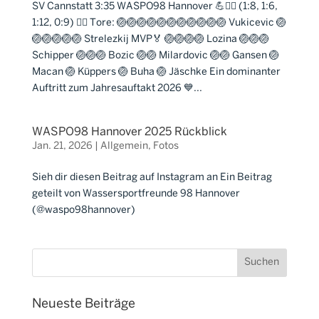
SV Cannstatt 3:35 WASPO98 Hannover 💪🤽‍♂️ (1:8, 1:6,
1:12, 0:9) 🤽‍♂️ Tore: 🏐🏐🏐🏐🏐🏐🏐🏐🏐🏐🏐 Vukicevic 🏐
🏐🏐🏐🏐🏐 Strelezkij MVP🏅 🏐🏐🏐🏐 Lozina 🏐🏐🏐
Schipper 🏐🏐🏐 Bozic 🏐🏐 Milardovic 🏐🏐 Gansen 🏐
Macan 🏐 Küppers 🏐 Buha 🏐 Jäschke Ein dominanter
Auftritt zum Jahresauftakt 2026 💙...
WASPO98 Hannover 2025 Rückblick
Jan. 21, 2026
|
Allgemein
,
Fotos
Sieh dir diesen Beitrag auf Instagram an Ein Beitrag
geteilt von Wassersportfreunde 98 Hannover
(@waspo98hannover)
Neueste Beiträge