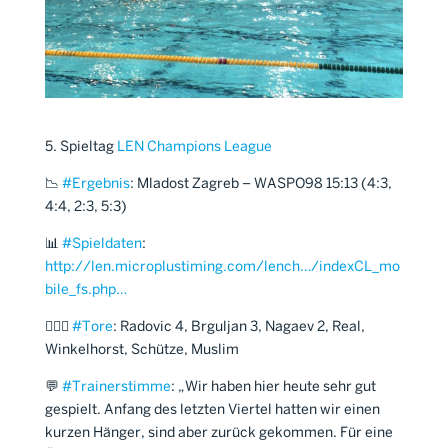
5. Spieltag
LEN Champions League
📉
#
Ergebnis
: Mladost Zagreb – WASPO98 15:13 (4:3,
4:4, 2:3, 5:3)
📊
#
Spieldaten
:
http://len.microplustiming.com/lench…/indexCL_mo
bile_fs.php…
🤽🏼‍♂️
#
Tore
: Radovic 4, Brguljan 3, Nagaev 2, Real,
Winkelhorst, Schütze, Muslim
💬
#
Trainerstimme
: „Wir haben hier heute sehr gut
gespielt. Anfang des letzten Viertel hatten wir einen
kurzen Hänger, sind aber zurück gekommen. Für eine