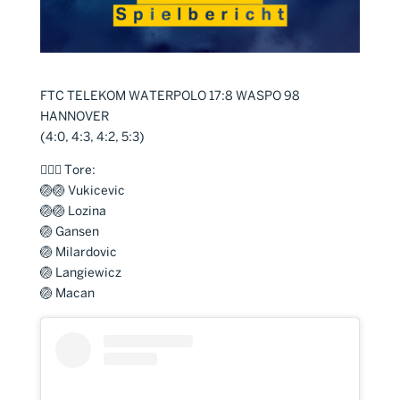
FTC TELEKOM WATERPOLO 17:8 WASPO 98
HANNOVER
(4:0, 4:3, 4:2, 5:3)
🤽🏼‍♂️ Tore:
🏐🏐 Vukicevic
🏐🏐 Lozina
🏐 Gansen
🏐 Milardovic
🏐 Langiewicz
🏐 Macan