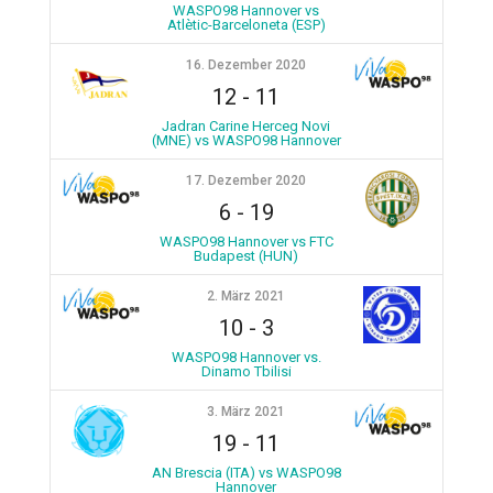
WASPO98 Hannover vs
Atlètic-Barceloneta (ESP)
16. Dezember 2020
12
-
11
Jadran Carine Herceg Novi
(MNE) vs WASPO98 Hannover
17. Dezember 2020
6
-
19
WASPO98 Hannover vs FTC
Budapest (HUN)
2. März 2021
10
-
3
WASPO98 Hannover vs.
Dinamo Tbilisi
3. März 2021
19
-
11
AN Brescia (ITA) vs WASPO98
Hannover