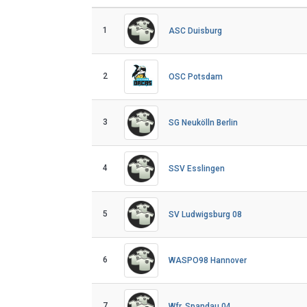
1
ASC Duisburg
2
OSC Potsdam
3
SG Neukölln Berlin
4
SSV Esslingen
5
SV Ludwigsburg 08
6
WASPO98 Hannover
7
Wfr. Spandau 04