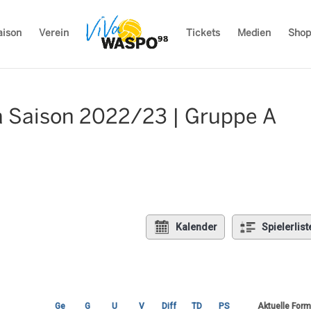
aison
Verein
Tickets
Medien
Shop
a Saison 2022/23 | Gruppe A
Kalender
Spielerlist
Ge
G
U
V
Diff
TD
PS
Aktuelle For