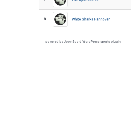
8
White Sharks Hannover
powered by
JoomSport: WordPress sports plugin