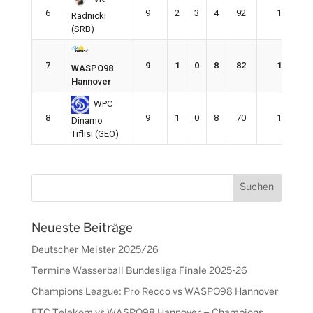
6
9
2
3
4
92
116
Radnicki
(SRB)
7
9
1
0
8
82
115
WASPO98
Hannover
WPC
8
9
1
0
8
70
134
Dinamo
Tiflisi (GEO)
Neueste Beiträge
Deutscher Meister 2025/26
Termine Wasserball Bundesliga Finale 2025-26
Champions League: Pro Recco vs WASPO98 Hannover