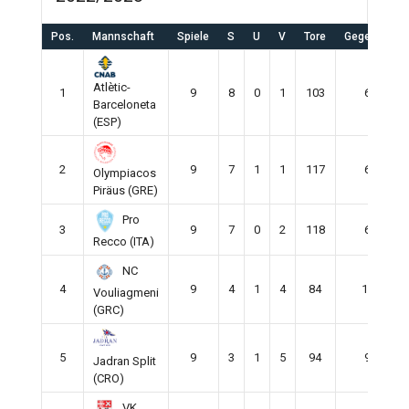
Pos.
Mannschaft
Spiele
S
U
V
Tore
Gegentore
Atlètic-
1
9
8
0
1
103
66
Barceloneta
(ESP)
2
9
7
1
1
117
69
Olympiacos
Piräus (GRE)
Pro
3
9
7
0
2
118
67
Recco (ITA)
NC
4
9
4
1
4
84
101
Vouliagmeni
(GRC)
5
9
3
1
5
94
92
Jadran Split
(CRO)
VK