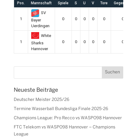
Pos.
Mannschaft
Spiele
S
U
V
Tore
Gegentore
SV
1
0
0
0
0
0
0
Bayer
Uerdingen
White
1
0
0
0
0
0
0
Sharks
Hannover
Neueste Beiträge
Deutscher Meister 2025/26
Termine Wasserball Bundesliga Finale 2025-26
Champions League: Pro Recco vs WASPO98 Hannover
FTC Telekom vs WASPO98 Hannover – Champions
League