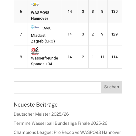
6
14
3
3
8
130
169
WASPO98
Hannover
HAVK
7
14
3
2
9
129
161
Mladost
Zagreb (CRO)
8
14
2
1
11
114
156
Wasserfreunde
Spandau 04
Neueste Beiträge
Deutscher Meister 2025/26
Termine Wasserball Bundesliga Finale 2025-26
Champions League: Pro Recco vs WASPO98 Hannover