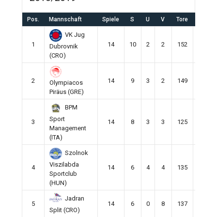
Pos.
Mannschaft
Spiele
S
U
V
Tore
Gegent
VK Jug
1
14
10
2
2
152
110
Dubrovnik
(CRO)
2
14
9
3
2
149
98
Olympiacos
Piräus (GRE)
BPM
Sport
3
14
8
3
3
125
115
Management
(ITA)
Szolnok
Viszilabda
4
14
6
4
4
135
122
Sportclub
(HUN)
Jadran
5
14
6
0
8
137
140
Split (CRO)