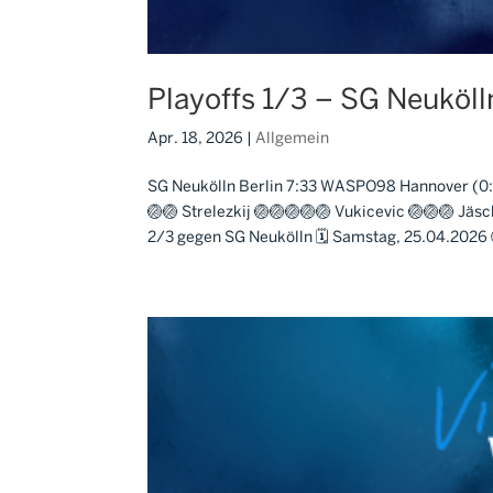
Playoffs 1/3 – SG Neukö
Apr. 18, 2026
|
Allgemein
SG Neukölln Berlin 7:33 WASPO98 Hannover (0:10, 
🏐🏐 Strelezkij 🏐🏐🏐🏐🏐 Vukicevic 🏐🏐🏐 Jäs
2/3 gegen SG Neukölln 🗓 Samstag, 25.04.2026 🕕