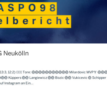
 Neukölln
:3, 12:2) 🤽🏼‍♂️ Tore: 🏐🏐🏐🏐🏐🏐🏐🏐🏐🏐🏐 Milardovic MVP🏅 🏐🏐
🏐🏐🏐 Küppers 🏐🏐 Langiewicz 🏐🏐 Bozic 🏐🏐 Vukicevic 🏐 Schipper
uf Instagram an Ein...