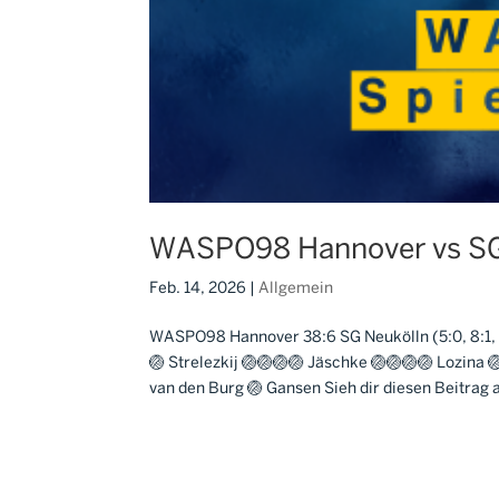
WASPO98 Hannover vs SG
Feb. 14, 2026
|
Allgemein
WASPO98 Hannover 38:6 SG Neukölln (5:0, 8:1, 13
🏐 Strelezkij 🏐🏐🏐🏐 Jäschke 🏐🏐🏐🏐 Lozina 
van den Burg 🏐 Gansen Sieh dir diesen Beitrag a