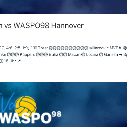
lln vs WASPO98 Hannover
4:6, 2:8, 1:9) 🤽🏼‍♂️ Tore: 🏐🏐🏐🏐🏐🏐🏐🏐🏐🏐 Milardovic MVP🏅 
chke 🏐🏐🏐 Küppers 🏐🏐🏐 Buha 🏐🏐 Macan 🏐 Lozina 🏐 Gansen ➡️ S
 18 Uhr 📍...