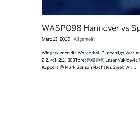
WASPO98 Hannover vs S
März 21, 2026
|
Allgemein
Wir gewinnen die Wasserball Bundesliga Vorrun
2:2, 4:1, 2:2) 🤽🏼‍♂️Tore: 🏐🏐🏐🏐 Lazar Vukice
Küppers 🏐 Mark Gansen Nächstes Spiel: Wir...