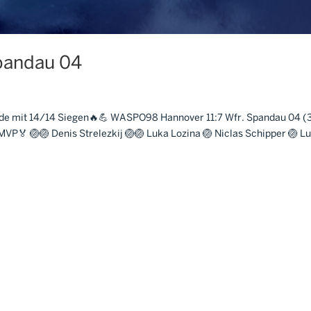
pandau 04
de mit 14/14 Siegen🔥💪 WASPO98 Hannover 11:7 Wfr. Spandau 04 (3
vic MVP🏅 🏐🏐 Denis Strelezkij 🏐🏐 Luka Lozina 🏐 Niclas Schipper 🏐 L