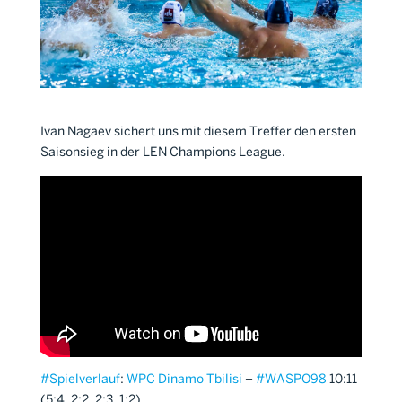
Ivan Nagaev sichert uns mit diesem Treffer den ersten
Saisonsieg in der LEN Champions League.
#
Spielverlauf
:
WPC Dinamo Tbilisi
–
#
WASPO98
10:11
(5:4, 2:2, 2:3, 1:2)