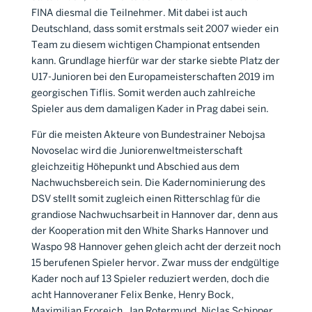
FINA diesmal die Teilnehmer. Mit dabei ist auch
Deutschland, dass somit erstmals seit 2007 wieder ein
Team zu diesem wichtigen Championat entsenden
kann. Grundlage hierfür war der starke siebte Platz der
U17-Junioren bei den Europameisterschaften 2019 im
georgischen Tiflis. Somit werden auch zahlreiche
Spieler aus dem damaligen Kader in Prag dabei sein.
Für die meisten Akteure von Bundestrainer Nebojsa
Novoselac wird die Juniorenweltmeisterschaft
gleichzeitig Höhepunkt und Abschied aus dem
Nachwuchsbereich sein. Die Kadernominierung des
DSV stellt somit zugleich einen Ritterschlag für die
grandiose Nachwuchsarbeit in Hannover dar, denn aus
der Kooperation mit den White Sharks Hannover und
Waspo 98 Hannover gehen gleich acht der derzeit noch
15 berufenen Spieler hervor. Zwar muss der endgültige
Kader noch auf 13 Spieler reduziert werden, doch die
acht Hannoveraner Felix Benke, Henry Bock,
Maximilian Froreich, Jan Rotermund, Niclas Schipper,